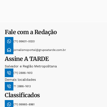
Fale com a Redação
(71) 99601-0020
jornalismoportal@grupoatarde.com.br
Assine
A TARDE
Salvador e Região Metropolitana
(71) 2886-1613
Demais localidades
71 2886-1613
Classificados
(71) 99965-8961