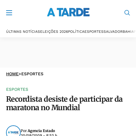
ÚLTIMAS NOTÍCIAS
ELEIÇÕES 2026
POLÍTICA
ESPORTES
SALVADOR
BAHIA
P
HOME
>
ESPORTES
ESPORTES
Recordista desiste de participar da
maratona no Mundial
Por
Agencia Estado
20/08/2009 - 8:53 h