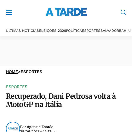
ÚLTIMAS NOTÍCIAS
ELEIÇÕES 2026
POLÍTICA
ESPORTES
SALVADOR
BAHIA
P
HOME
>
ESPORTES
ESPORTES
Recuperado, Dani Pedrosa volta à
MotoGP na Itália
Por
Agencia Estado
28/06/2011 - 15:12 h