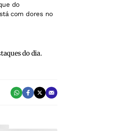
aque do
está com dores no
staques do dia.