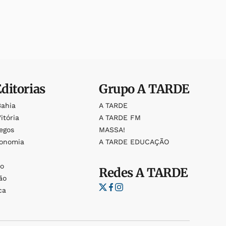
Editorias
Grupo
A TARDE
Bahia
A TARDE
itória
A TARDE FM
egos
MASSA!
ronomia
A TARDE EDUCAÇÃO
o
o
Redes
A TARDE
ão
ca