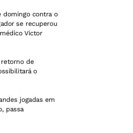
e domingo contra o
gador se recuperou
médico Victor
 retorno de
sibilitará o
randes jogadas em
o, passa