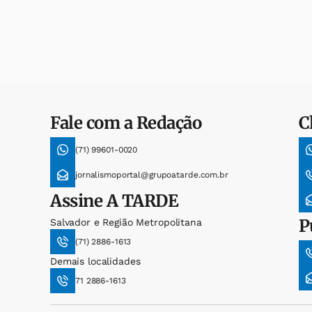
Fale com a Redação
C
(71) 99601-0020
jornalismoportal@grupoatarde.com.br
Assine
A TARDE
P
Salvador e Região Metropolitana
(71) 2886-1613
Demais localidades
71 2886-1613