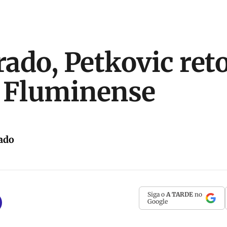
ado, Petkovic ret
 Fluminense
ado
Siga o
A TARDE
no
Google