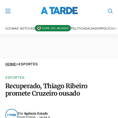
COPA DO MUNDO
ÚLTIMAS NOTÍCIAS
POLÍTICA
SALVADOR
POLÍCIA
BA
HOME
>
ESPORTES
ESPORTES
Recuperado, Thiago Ribeiro
promete Cruzeiro ousado
Por
Agência Estado
23/03/2010 - 14:54 h