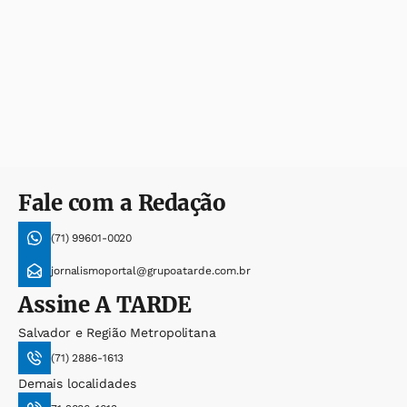
Fale com a Redação
(71) 99601-0020
jornalismoportal@grupoatarde.com.br
Assine
A TARDE
Salvador e Região Metropolitana
(71) 2886-1613
Demais localidades