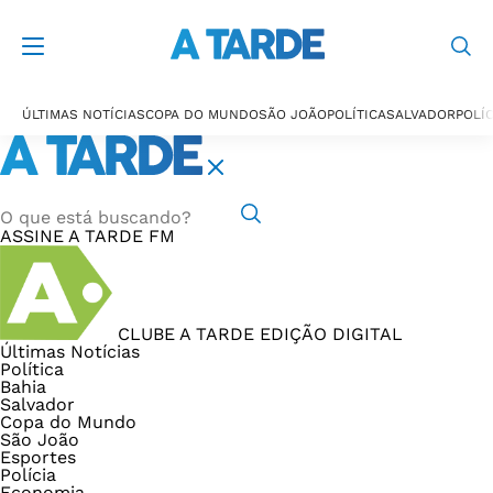
ÚLTIMAS NOTÍCIAS
COPA DO MUNDO
SÃO JOÃO
POLÍTICA
SALVADOR
POLÍC
ASSINE
A TARDE FM
CLUBE A TARDE
EDIÇÃO DIGITAL
Últimas Notícias
Política
Bahia
Salvador
Copa do Mundo
São João
Esportes
Polícia
Economia