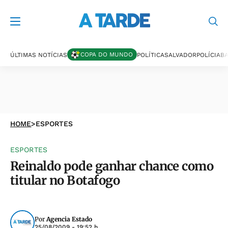
COPA DO MUNDO
ÚLTIMAS NOTÍCIAS
POLÍTICA
SALVADOR
POLÍCIA
BA
HOME
>
ESPORTES
ESPORTES
Reinaldo pode ganhar chance como
titular no Botafogo
Por
Agencia Estado
25/08/2009 - 19:52 h