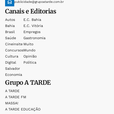
publicidade@grupoatarde.com.br
Canais e Editorias
Autos
E.c. Bahia
Bahia
E.c. Vitória
Brasil
Empregos
Saúde
Gastronomia
Cineinsite
Muito
Concursos
Mundo
Cultura
Opinião
Digital
Política
Salvador
Economia
Grupo
A TARDE
A TARDE
A TARDE FM
MASSA!
A TARDE EDUCAÇÃO