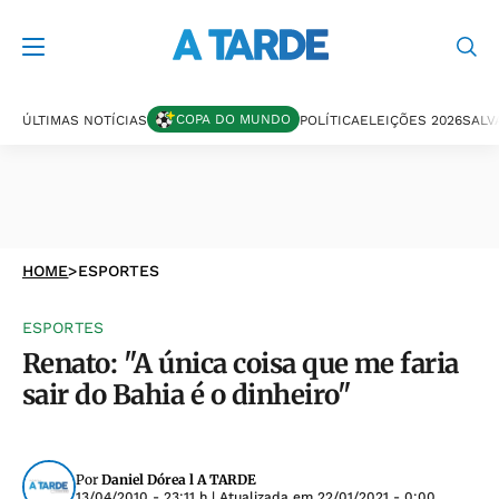
COPA DO MUNDO
ÚLTIMAS NOTÍCIAS
POLÍTICA
ELEIÇÕES 2026
SALV
HOME
>
ESPORTES
ESPORTES
Renato: "A única coisa que me faria
sair do Bahia é o dinheiro"
Por
Daniel Dórea l A TARDE
13/04/2010 - 23:11 h
| Atualizada em
22/01/2021 - 0:00