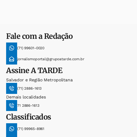
Fale com a Redação
(71) 99601-0020
jornalismoportal@grupoatarde.com.br
Assine
A TARDE
Salvador e Região Metropolitana
(71) 2886-1613
Demais localidades
71 2886-1613
Classificados
(71) 99965-8961