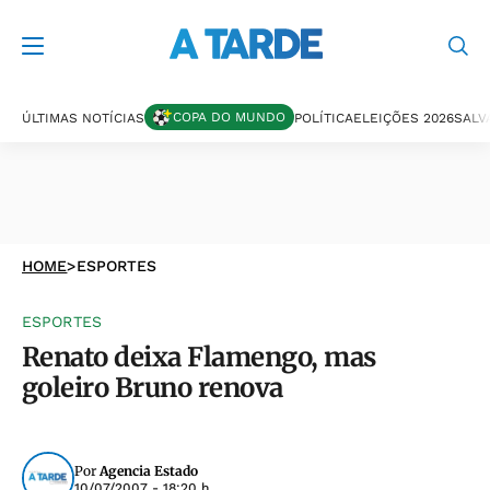
COPA DO MUNDO
ÚLTIMAS NOTÍCIAS
POLÍTICA
ELEIÇÕES 2026
SALV
HOME
>
ESPORTES
ESPORTES
Renato deixa Flamengo, mas
goleiro Bruno renova
Por
Agencia Estado
10/07/2007 - 18:20 h