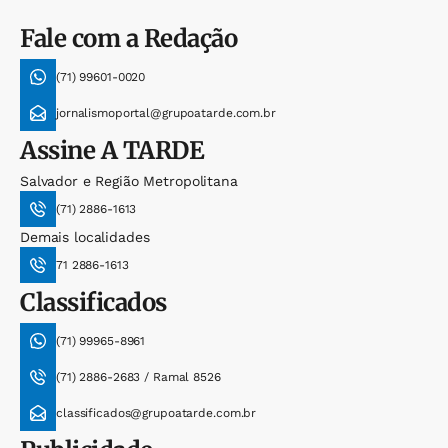
Fale com a Redação
(71) 99601-0020
jornalismoportal@grupoatarde.com.br
Assine
A TARDE
Salvador e Região Metropolitana
(71) 2886-1613
Demais localidades
71 2886-1613
Classificados
(71) 99965-8961
(71) 2886-2683 / Ramal 8526
classificados@grupoatarde.com.br