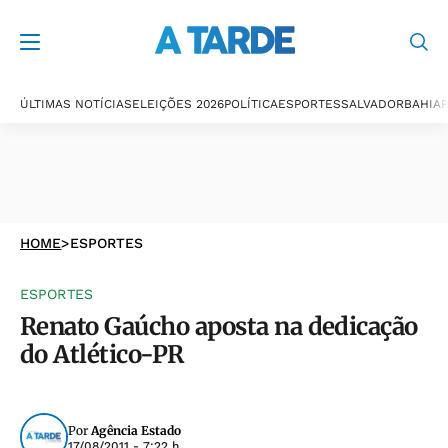
ÚLTIMAS NOTÍCIAS
ELEIÇÕES 2026
POLÍTICA
ESPORTES
SALVADOR
BAHIA
P
HOME
>
ESPORTES
ESPORTES
Renato Gaúcho aposta na dedicação
do Atlético-PR
Por
Agência Estado
17/08/2011 - 7:22 h