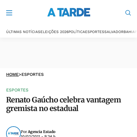
ÚLTIMAS NOTÍCIAS
ELEIÇÕES 2026
POLÍTICA
ESPORTES
SALVADOR
BAHIA
P
HOME
>
ESPORTES
ESPORTES
Renato Gaúcho celebra vantagem
gremista no estadual
Por
Agencia Estado
10/02/2011 - 9:34 h