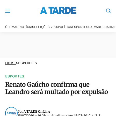
ÚLTIMAS NOTÍCIAS
ELEIÇÕES 2026
POLÍTICA
ESPORTES
SALVADOR
BAHIA
P
HOME
>
ESPORTES
ESPORTES
Renato Gaúcho confirma que
Leandro será multado por expulsão
Por
A TARDE On Line
15/07/2010 - 16:29 h
| Atualizada em
15/07/2010 - 17:31