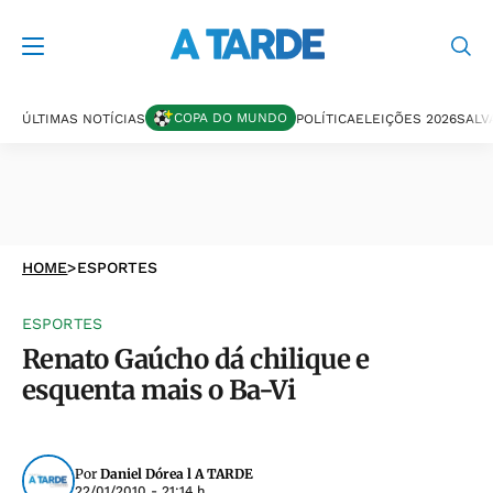
COPA DO MUNDO
ÚLTIMAS NOTÍCIAS
POLÍTICA
ELEIÇÕES 2026
SALV
HOME
>
ESPORTES
ESPORTES
Renato Gaúcho dá chilique e
esquenta mais o Ba-Vi
Por
Daniel Dórea l A TARDE
22/01/2010 - 21:14 h