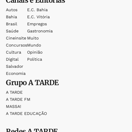
Canais e Editorias
Autos
E.c. Bahia
Bahia
E.c. Vitória
Brasil
Empregos
Saúde
Gastronomia
Cineinsite
Muito
Concursos
Mundo
Cultura
Opinião
Digital
Política
Salvador
Economia
Grupo
A TARDE
A TARDE
A TARDE FM
MASSA!
A TARDE EDUCAÇÃO
Redes
A TARDE