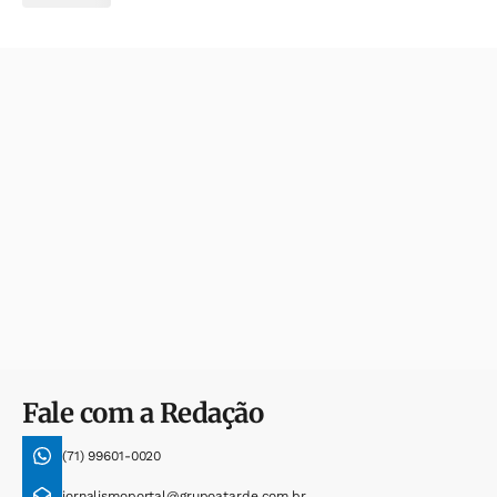
Fale com a Redação
(71) 99601-0020
jornalismoportal@grupoatarde.com.br