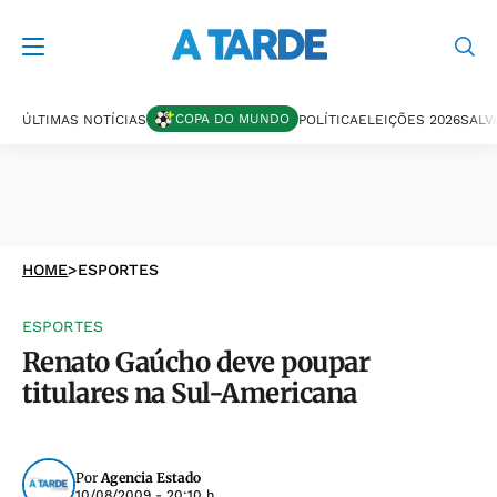
COPA DO MUNDO
ÚLTIMAS NOTÍCIAS
POLÍTICA
ELEIÇÕES 2026
SALV
HOME
>
ESPORTES
ESPORTES
Renato Gaúcho deve poupar
titulares na Sul-Americana
Por
Agencia Estado
10/08/2009 - 20:10 h