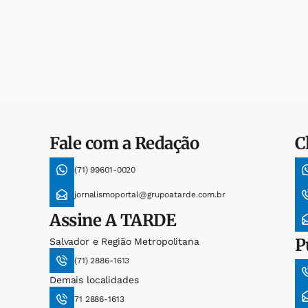
Fale com a Redação
C
(71) 99601-0020
jornalismoportal@grupoatarde.com.br
Assine
A TARDE
P
Salvador e Região Metropolitana
(71) 2886-1613
Demais localidades
71 2886-1613