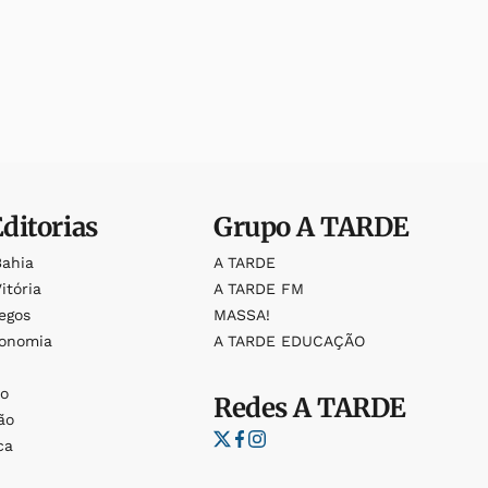
Editorias
Grupo
A TARDE
Bahia
A TARDE
itória
A TARDE FM
egos
MASSA!
ronomia
A TARDE EDUCAÇÃO
o
o
Redes
A TARDE
ão
ca