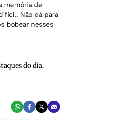
 na memória de
fícil. Não dá para
os bobear nesses
staques do dia.