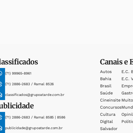
lassificados
Canais e 
Autos
E.c. 
(71) 99965-8961
Bahia
E.c. V
(71) 2886-2683 / Ramal 8526
Brasil
Empr
Saúde
Gast
classificados@grupoatarde.com.br
Cineinsite
Muit
ublicidade
Concursos
Mund
Cultura
Opini
(71) 2886-2683 / Ramal 8585 | 8586
Digital
Políti
publicidade@grupoatarde.com.br
Salvador