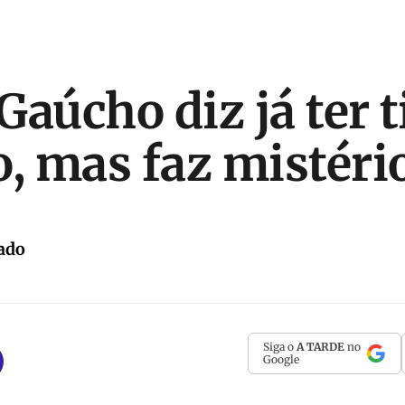
Gaúcho diz já ter 
o, mas faz mistéri
ado
Siga o
A TARDE
no
Google