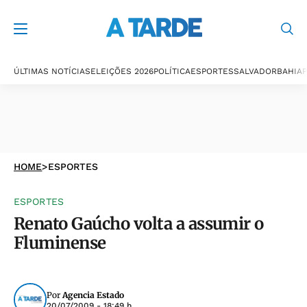
ÚLTIMAS NOTÍCIAS
ELEIÇÕES 2026
POLÍTICA
ESPORTES
SALVADOR
BAHIA
P
HOME
>
ESPORTES
ESPORTES
Renato Gaúcho volta a assumir o
Fluminense
Por
Agencia Estado
20/07/2009 - 18:49 h