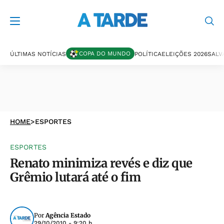
COPA DO MUNDO
ÚLTIMAS NOTÍCIAS
POLÍTICA
ELEIÇÕES 2026
SALV
HOME
>
ESPORTES
ESPORTES
Renato minimiza revés e diz que
Grêmio lutará até o fim
Por
Agência Estado
29/10/2010 - 9:20 h