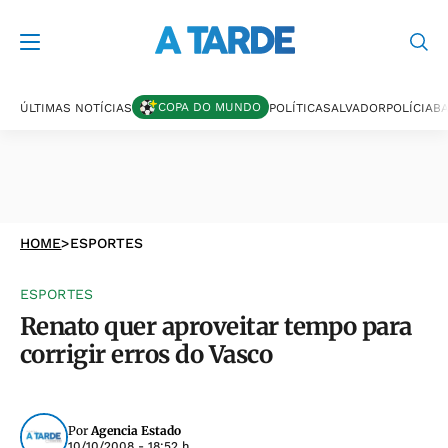
COPA DO MUNDO
ÚLTIMAS NOTÍCIAS
POLÍTICA
SALVADOR
POLÍCIA
BA
HOME
>
ESPORTES
ESPORTES
Renato quer aproveitar tempo para
corrigir erros do Vasco
Por
Agencia Estado
10/10/2008 - 18:52 h