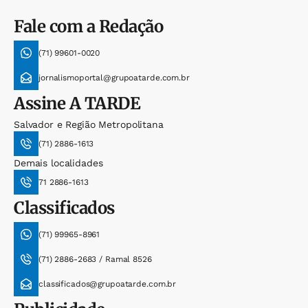
Fale com a Redação
(71) 99601-0020
jornalismoportal@grupoatarde.com.br
Assine
A TARDE
Salvador e Região Metropolitana
(71) 2886-1613
Demais localidades
71 2886-1613
Classificados
(71) 99965-8961
(71) 2886-2683 / Ramal 8526
classificados@grupoatarde.com.br