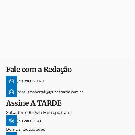
Fale com a Redação
(71) 99601-0020
jornalismoportal@grupoatarde.com.br
Assine
A TARDE
Salvador e Região Metropolitana
(71) 2886-1613
Demais localidades