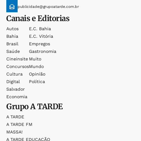
publicidade@grupoatarde.com.br
Canais e Editorias
Autos
E.c. Bahia
Bahia
E.c. Vitória
Brasil
Empregos
Saúde
Gastronomia
Cineinsite
Muito
Concursos
Mundo
Cultura
Opinião
Digital
Política
Salvador
Economia
Grupo
A TARDE
A TARDE
A TARDE FM
MASSA!
A TARDE EDUCAÇÃO