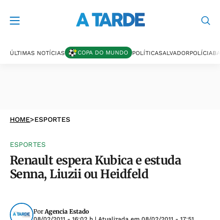
COPA DO MUNDO
ÚLTIMAS NOTÍCIAS
POLÍTICA
SALVADOR
POLÍCIA
BA
HOME
>
ESPORTES
ESPORTES
Renault espera Kubica e estuda
Senna, Liuzii ou Heidfeld
Por
Agencia Estado
08/02/2011 - 16:02 h
| Atualizada em
08/02/2011 - 17:51