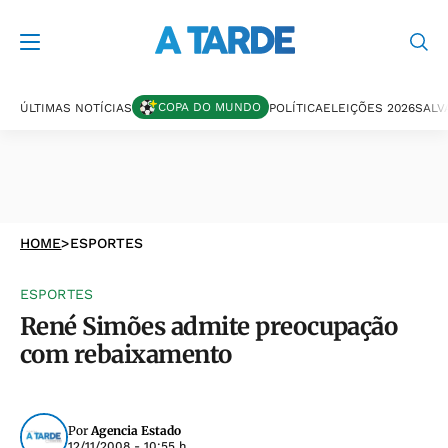
COPA DO MUNDO
ÚLTIMAS NOTÍCIAS
POLÍTICA
ELEIÇÕES 2026
SALV
HOME
>
ESPORTES
ESPORTES
René Simões admite preocupação
com rebaixamento
Por
Agencia Estado
12/11/2008 - 10:55 h