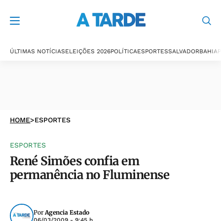
ÚLTIMAS NOTÍCIAS
ELEIÇÕES 2026
POLÍTICA
ESPORTES
SALVADOR
BAHIA
P
HOME
>
ESPORTES
ESPORTES
René Simões confia em
permanência no Fluminense
Por
Agencia Estado
06/03/2009 - 9:45 h