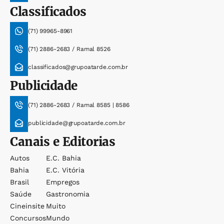
Classificados
(71) 99965-8961
(71) 2886-2683 / Ramal 8526
classificados@grupoatarde.com.br
Publicidade
(71) 2886-2683 / Ramal 8585 | 8586
publicidade@grupoatarde.com.br
Canais e Editorias
Autos
E.c. Bahia
Bahia
E.c. Vitória
Brasil
Empregos
Saúde
Gastronomia
Cineinsite
Muito
Concursos
Mundo