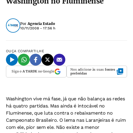
Washington no Fluminense
Por
Agencia Estado
10/11/2008 - 17:56 h
OUÇA
COMPARTILHE
Nos adicione às suas
fontes
Siga o
A TARDE
no Google
preferidas
Washington vive má fase, já que não balança as redes
há quatro partidas. Mas ainda é intocável no
Fluminense, que luta contra o rebaixamento no
Campeonato Brasileiro. O lema nas Laranjeiras é ruim
com ele, pior sem ele. Não existe a menor