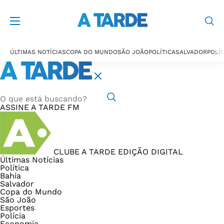
ÚLTIMAS NOTÍCIAS
COPA DO MUNDO
SÃO JOÃO
POLÍTICA
SALVADOR
POLÍC
ASSINE
A TARDE FM
CLUBE A TARDE
EDIÇÃO DIGITAL
Últimas Notícias
Política
Bahia
Salvador
Copa do Mundo
São João
Esportes
Polícia
Economia