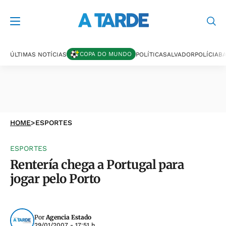
COPA DO MUNDO
ÚLTIMAS NOTÍCIAS
POLÍTICA
SALVADOR
POLÍCIA
BA
HOME
>
ESPORTES
ESPORTES
Rentería chega a Portugal para
jogar pelo Porto
Por
Agencia Estado
29/01/2007 - 17:51 h