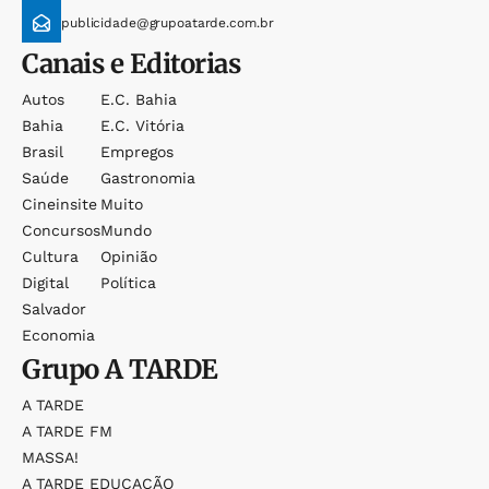
publicidade@grupoatarde.com.br
Canais e Editorias
Autos
E.c. Bahia
Bahia
E.c. Vitória
Brasil
Empregos
Saúde
Gastronomia
Cineinsite
Muito
Concursos
Mundo
Cultura
Opinião
Digital
Política
Salvador
Economia
Grupo
A TARDE
A TARDE
A TARDE FM
MASSA!
A TARDE EDUCAÇÃO