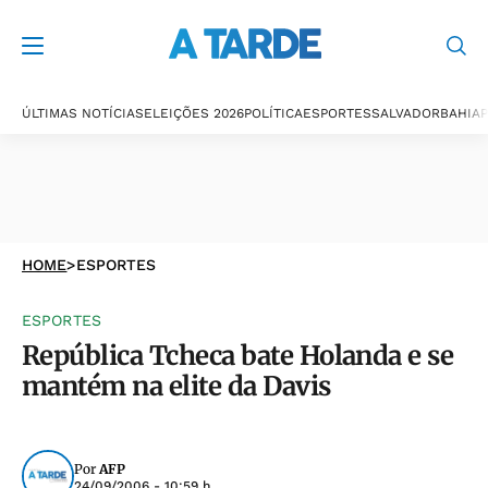
ÚLTIMAS NOTÍCIAS
ELEIÇÕES 2026
POLÍTICA
ESPORTES
SALVADOR
BAHIA
P
HOME
>
ESPORTES
ESPORTES
República Tcheca bate Holanda e se
mantém na elite da Davis
Por
AFP
24/09/2006 - 10:59 h