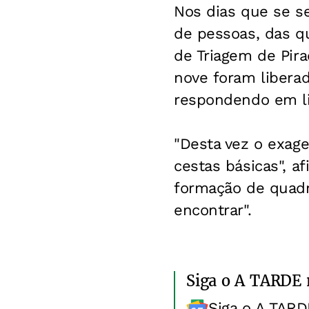
Nos dias que se se
de pessoas, das q
de Triagem de Pira
nove foram liberad
respondendo em l
"Desta vez o exag
cestas básicas", a
formação de quadri
encontrar".
Siga o A TARDE
Siga o A TARD