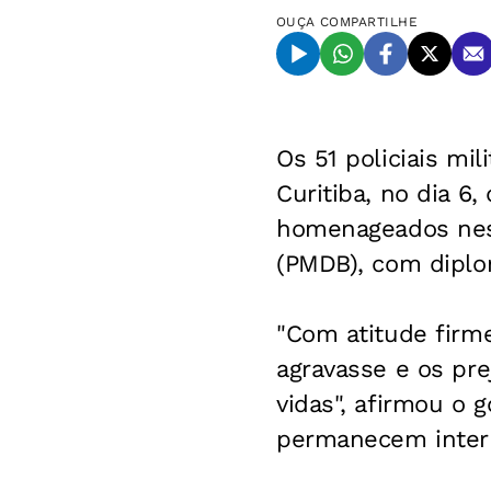
OUÇA
COMPARTILHE
Os 51 policiais mi
Curitiba, no dia 
homenageados nest
(PMDB), com dipl
"Com atitude firme
agravasse e os pr
vidas", afirmou o 
permanecem inter