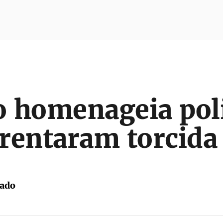
 homenageia poli
rentaram torcida
tado