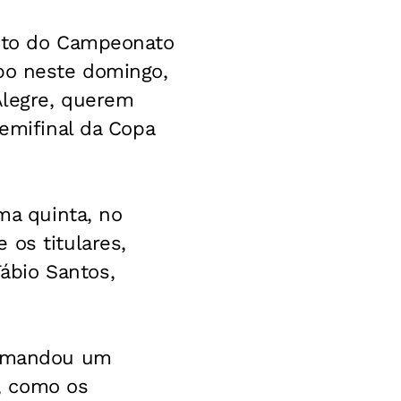
ento do Campeonato
mpo neste domingo,
Alegre, querem
semifinal da Copa
ma quinta, no
 os titulares,
ábio Santos,
te mandou um
, como os