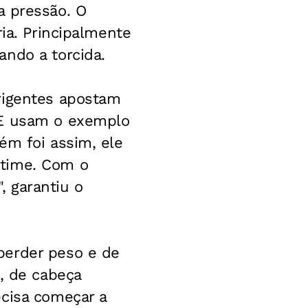
a pressão. O
ria. Principalmente
ando a torcida.
rigentes apostam
 E usam o exemplo
ém foi assim, ele
 time. Com o
 garantiu o
perder peso e de
, de cabeça
ecisa começar a