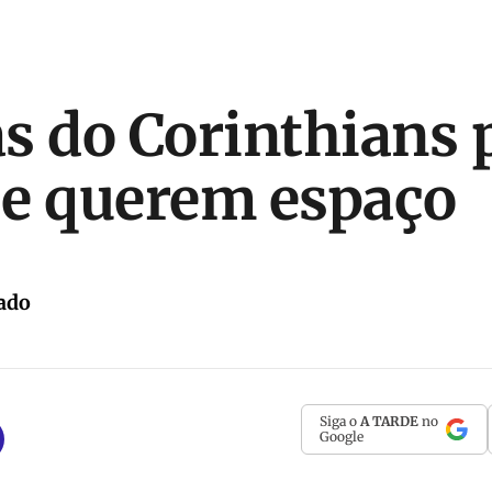
s do Corinthians
e querem espaço
ado
Siga o
A TARDE
no
Google