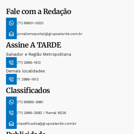
Fale com a Redação
(71) 99601-0020
jornalismoportal@grupoatarde.com.br
Assine
A TARDE
Salvador e Região Metropolitana
(71) 2886-1613
Demais localidades
71 2886-1613
Classificados
(71) 99965-8961
(71) 2886-2683 / Ramal 8526
classificados@grupoatarde.com.br