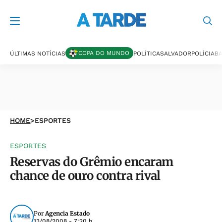
COPA DO MUNDO
ÚLTIMAS NOTÍCIAS
POLÍTICA
SALVADOR
POLÍCIA
BA
HOME
>
ESPORTES
ESPORTES
Reservas do Grêmio encaram
chance de ouro contra rival
Por
Agencia Estado
13/08/2008 - 7:20 h