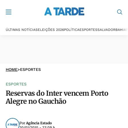
ÚLTIMAS NOTÍCIAS
ELEIÇÕES 2026
POLÍTICA
ESPORTES
SALVADOR
BAHIA
P
HOME
>
ESPORTES
ESPORTES
Reservas do Inter vencem Porto
Alegre no Gauchão
Por
Agência Estado
20/01/2010 - 23:09 h