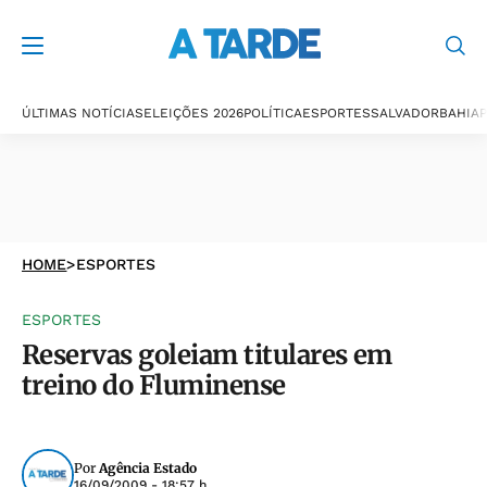
ÚLTIMAS NOTÍCIAS
ELEIÇÕES 2026
POLÍTICA
ESPORTES
SALVADOR
BAHIA
P
HOME
>
ESPORTES
ESPORTES
Reservas goleiam titulares em
treino do Fluminense
Por
Agência Estado
16/09/2009 - 18:57 h