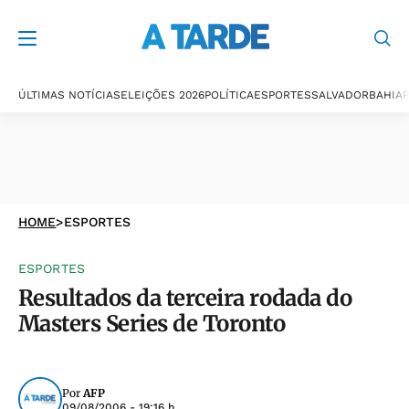
ÚLTIMAS NOTÍCIAS
ELEIÇÕES 2026
POLÍTICA
ESPORTES
SALVADOR
BAHIA
P
HOME
>
ESPORTES
ESPORTES
Resultados da terceira rodada do
Masters Series de Toronto
Por
AFP
09/08/2006 - 19:16 h