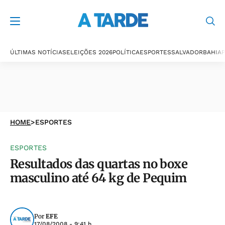
ÚLTIMAS NOTÍCIAS
ELEIÇÕES 2026
POLÍTICA
ESPORTES
SALVADOR
BAHIA
P
HOME
>
ESPORTES
ESPORTES
Resultados das quartas no boxe
masculino até 64 kg de Pequim
Por
EFE
17/08/2008 - 9:41 h