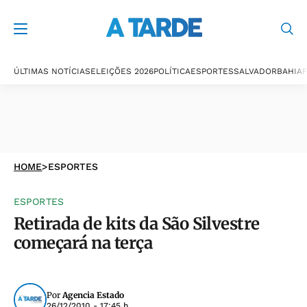
ÚLTIMAS NOTÍCIAS
ELEIÇÕES 2026
POLÍTICA
ESPORTES
SALVADOR
BAHIA
P
HOME
>
ESPORTES
ESPORTES
Retirada de kits da São Silvestre
começará na terça
Por
Agencia Estado
26/12/2010 - 17:45 h