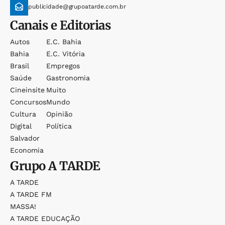
publicidade@grupoatarde.com.br
Canais e Editorias
Autos
E.c. Bahia
Bahia
E.c. Vitória
Brasil
Empregos
Saúde
Gastronomia
Cineinsite
Muito
Concursos
Mundo
Cultura
Opinião
Digital
Política
Salvador
Economia
Grupo
A TARDE
A TARDE
A TARDE FM
MASSA!
A TARDE EDUCAÇÃO