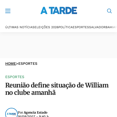
ÚLTIMAS NOTÍCIAS
ELEIÇÕES 2026
POLÍTICA
ESPORTES
SALVADOR
BAHIA
P
HOME
>
ESPORTES
ESPORTES
Reunião define situação de William
no clube amanhã
Por
Agencia Estado
16/08/2007 - 9:40 h