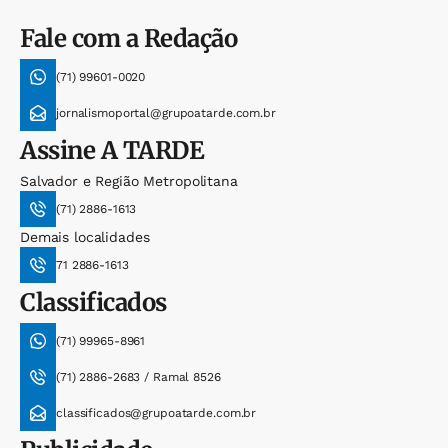
Fale com a Redação
(71) 99601-0020
jornalismoportal@grupoatarde.com.br
Assine
A TARDE
Salvador e Região Metropolitana
(71) 2886-1613
Demais localidades
71 2886-1613
Classificados
(71) 99965-8961
(71) 2886-2683 / Ramal 8526
classificados@grupoatarde.com.br