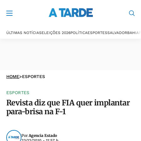
ÚLTIMAS NOTÍCIAS
ELEIÇÕES 2026
POLÍTICA
ESPORTES
SALVADOR
BAHIA
P
HOME
>
ESPORTES
ESPORTES
Revista diz que FIA quer implantar
para-brisa na F-1
Por
Agencia Estado
23/12/2010 - 11:57 h