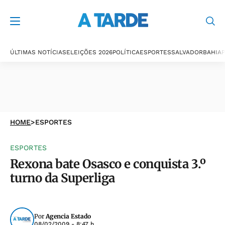
ÚLTIMAS NOTÍCIAS
ELEIÇÕES 2026
POLÍTICA
ESPORTES
SALVADOR
BAHIA
P
HOME
>
ESPORTES
ESPORTES
Rexona bate Osasco e conquista 3.º
turno da Superliga
Por
Agencia Estado
08/02/2009 - 8:47 h