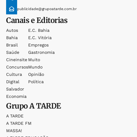
publicidade@grupoatarde.com.br
Canais e Editorias
Autos
E.c. Bahia
Bahia
E.c. Vitória
Brasil
Empregos
Saúde
Gastronomia
Cineinsite
Muito
Concursos
Mundo
Cultura
Opinião
Digital
Política
Salvador
Economia
Grupo
A TARDE
A TARDE
A TARDE FM
MASSA!