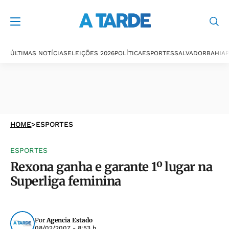
ÚLTIMAS NOTÍCIAS
ELEIÇÕES 2026
POLÍTICA
ESPORTES
SALVADOR
BAHIA
P
HOME
>
ESPORTES
ESPORTES
Rexona ganha e garante 1º lugar na
Superliga feminina
Por
Agencia Estado
08/02/2007 - 8:53 h