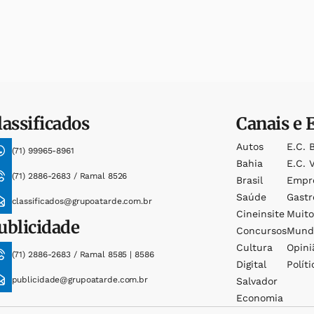
lassificados
Canais e 
Autos
E.c. 
(71) 99965-8961
Bahia
E.c. V
(71) 2886-2683 / Ramal 8526
Brasil
Empr
Saúde
Gast
classificados@grupoatarde.com.br
Cineinsite
Muit
ublicidade
Concursos
Mund
Cultura
Opini
(71) 2886-2683 / Ramal 8585 | 8586
Digital
Políti
publicidade@grupoatarde.com.br
Salvador
Economia