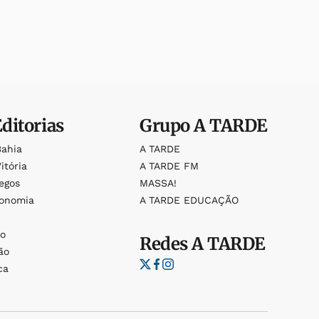
Editorias
Grupo
A TARDE
Bahia
A TARDE
itória
A TARDE FM
egos
MASSA!
ronomia
A TARDE EDUCAÇÃO
o
o
Redes
A TARDE
ão
ca