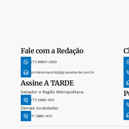
Fale com a Redação
C
(71) 99601-0020
jornalismoportal@grupoatarde.com.br
Assine
A TARDE
P
Salvador e Região Metropolitana
(71) 2886-1613
Demais localidades
71 2886-1613