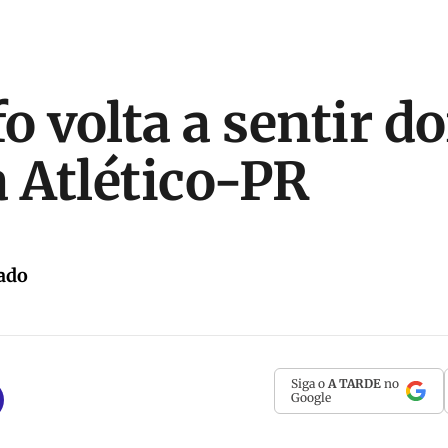
 volta a sentir do
a Atlético-PR
ado
Siga o
A TARDE
no
Google