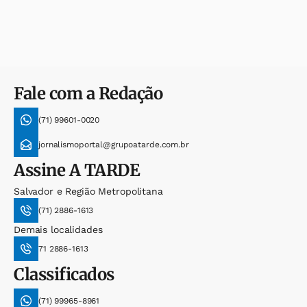
Fale com a Redação
(71) 99601-0020
jornalismoportal@grupoatarde.com.br
Assine
A TARDE
Salvador e Região Metropolitana
(71) 2886-1613
Demais localidades
71 2886-1613
Classificados
(71) 99965-8961