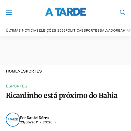
ÚLTIMAS NOTÍCIAS
ELEIÇÕES 2026
POLÍTICA
ESPORTES
SALVADOR
BAHIA
P
HOME
>
ESPORTES
ESPORTES
Ricardinho está próximo do Bahia
Por
Daniel Dórea
23/05/2011 - 20:26 h