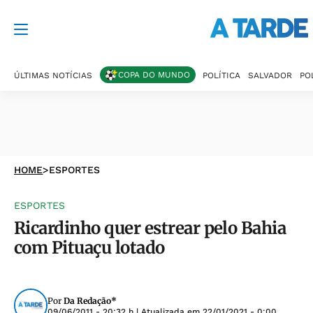
COPA DO MUNDO
ÚLTIMAS NOTÍCIAS
POLÍTICA
SALVADOR
PO
HOME
>
ESPORTES
ESPORTES
Ricardinho quer estrear pelo Bahia
com Pituaçu lotado
Por
Da Redação*
09/06/2011 - 20:32 h
| Atualizada em
22/01/2021 - 0:00