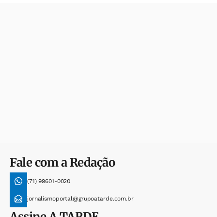
Fale com a Redação
(71) 99601-0020
jornalismoportal@grupoatarde.com.br
Assine
A TARDE