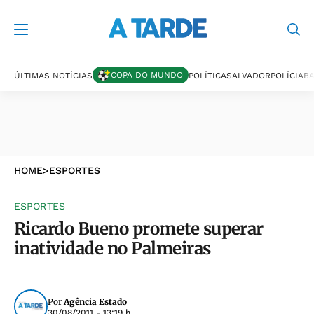
COPA DO MUNDO
ÚLTIMAS NOTÍCIAS
POLÍTICA
SALVADOR
POLÍCIA
BA
HOME
>
ESPORTES
ESPORTES
Ricardo Bueno promete superar
inatividade no Palmeiras
Por
Agência Estado
30/08/2011 - 13:19 h