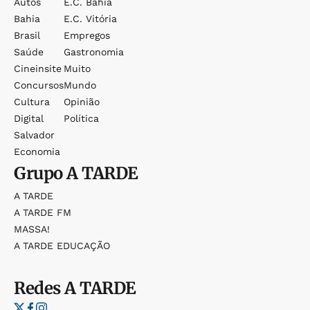
Autos
E.c. Bahia
Bahia
E.c. Vitória
Brasil
Empregos
Saúde
Gastronomia
Cineinsite
Muito
Concursos
Mundo
Cultura
Opinião
Digital
Política
Salvador
Economia
Grupo
A TARDE
A TARDE
A TARDE FM
MASSA!
A TARDE EDUCAÇÃO
Redes
A TARDE