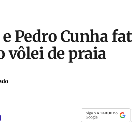
 e Pedro Cunha f
o vôlei de praia
ado
Siga o
A TARDE
no
Google