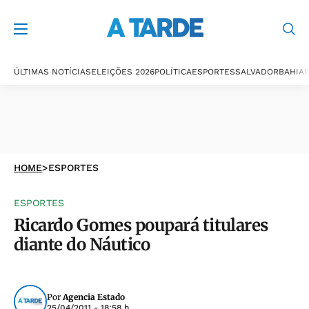
ÚLTIMAS NOTÍCIAS
ELEIÇÕES 2026
POLÍTICA
ESPORTES
SALVADOR
BAHIA
P
HOME
>
ESPORTES
ESPORTES
Ricardo Gomes poupará titulares
diante do Náutico
Por
Agencia Estado
25/04/2011 - 18:58 h