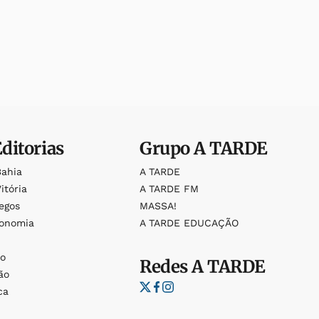
Editorias
Grupo
A TARDE
Bahia
A TARDE
itória
A TARDE FM
egos
MASSA!
ronomia
A TARDE EDUCAÇÃO
o
o
Redes
A TARDE
ão
ca