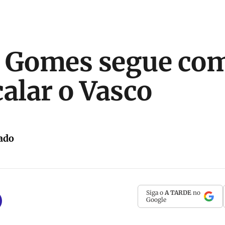
 Gomes segue com
calar o Vasco
ado
Siga o
A TARDE
no
Google