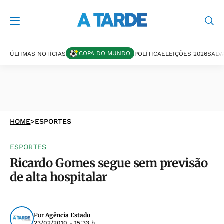
COPA DO MUNDO
ÚLTIMAS NOTÍCIAS
POLÍTICA
ELEIÇÕES 2026
SALV
HOME
>
ESPORTES
ESPORTES
Ricardo Gomes segue sem previsão
de alta hospitalar
Por
Agência Estado
23/02/2010 - 15:33 h