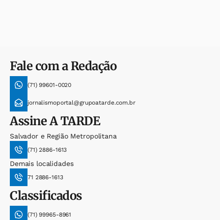
Fale com a Redação
(71) 99601-0020
jornalismoportal@grupoatarde.com.br
Assine
A TARDE
Salvador e Região Metropolitana
(71) 2886-1613
Demais localidades
71 2886-1613
Classificados
(71) 99965-8961