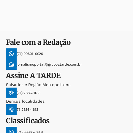
Fale com a Redação
(71) 99601-0020
jornalismoportal@grupoatarde.com.br
Assine
A TARDE
Salvador e Região Metropolitana
(71) 2886-1613
Demais localidades
71 2886-1613
Classificados
(71) 99965-8961