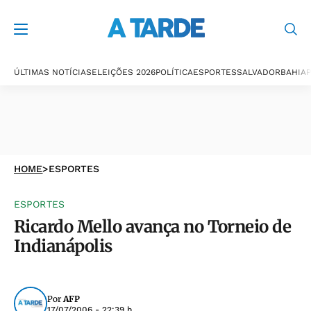
ÚLTIMAS NOTÍCIAS
ELEIÇÕES 2026
POLÍTICA
ESPORTES
SALVADOR
BAHIA
P
HOME
>
ESPORTES
ESPORTES
Ricardo Mello avança no Torneio de
Indianápolis
Por
AFP
17/07/2006 - 22:39 h