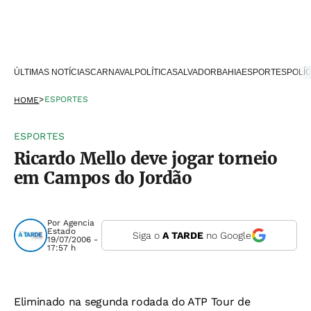
ÚLTIMAS NOTÍCIAS
CARNAVAL
POLÍTICA
SALVADOR
BAHIA
ESPORTES
POLÍC
>
ESPORTES
HOME
ESPORTES
Ricardo Mello deve jogar torneio
em Campos do Jordão
Por
Agencia
Estado
Siga o
A TARDE
no Google
19/07/2006 -
17:57 h
Eliminado na segunda rodada do ATP Tour de