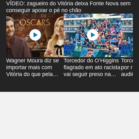
VÍDEO: zagueiro do Vitória deixa Fonte Nova sem
conseguir apoiar o pé no chão
Wagner Moura diz se
Torcedor do O’Higgins
Torcedo
importar mais com
flagrado em ato racista
por ra
Vitória do que pela
vai seguir preso na
audiênc
Seleção Brasileira
Bahia
marca