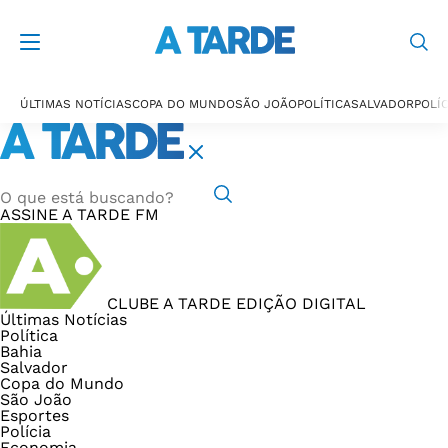
ÚLTIMAS NOTÍCIAS
COPA DO MUNDO
SÃO JOÃO
POLÍTICA
SALVADOR
POLÍC
ASSINE
A TARDE FM
CLUBE A TARDE
EDIÇÃO DIGITAL
Últimas Notícias
Política
Bahia
Salvador
Copa do Mundo
São João
Esportes
Polícia
Economia